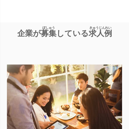
企業が
募集
している
求人例