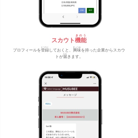
きのう
スカウト
機能
とうろく
きょうみ
プロフィールを
登録
しておくと、
興味
を持った企業からスカウ
とど
トが
届
きます。