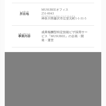
MUSUBEEオフィス
しょざいち
251-0043
所在地
かながわけんふじさわしつじどうもとまち
神奈川県藤沢市辻堂元町
1-1-31-5
成果報酬型特定技能ビザ採用サー
じぎょうないよう
事業内容
ビス『MUSUBEE』の企画・開
発・運営