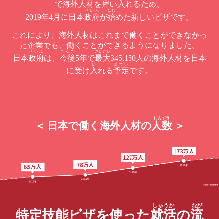
で海外人材を
雇
い
入
れるため、
せいふ
はじ
2019年4月に日本
政府
が
始
めた新しいビザです。
これにより、海外人材はこれまで働くことができなかっ
た企業でも、働くことができるようになりました。
せいふ
こんご
さいだい
日本
政府
は、
今後
5年で
最大
345,150人の海外人材を日本
う
い
よてい
に
受
け
入
れる
予定
です。
＜ 日本で働く海外人材の
人数
＞
特定技能ビザを使った
就活
の
流