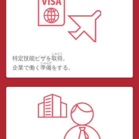
しゅとく
特定技能ビザを
取得
。
じゅんび
企業で働く
準備
をする。