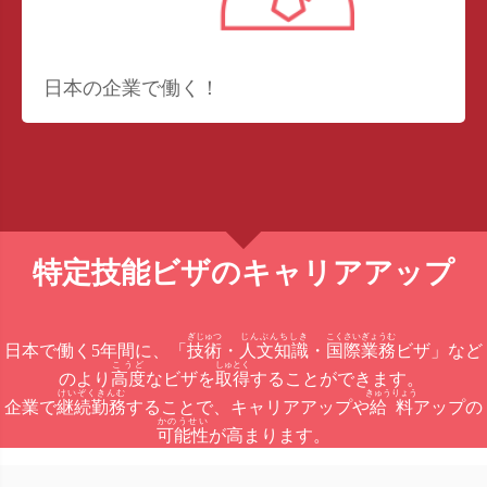
日本の企業で働く！
特定技能ビザのキャリアアップ
ぎじゅつ
じんぶんちしき
こくさいぎょうむ
日本で働く5年間に、「
技術
・
人文知識
・
国際業務
ビザ」など
こうど
しゅとく
のより
高度
なビザを
取得
することができます。
けいぞくきんむ
きゅうりょう
企業で
継続勤務
することで、キャリアアップや
給料
アップの
かのうせい
可能性
が高まります。