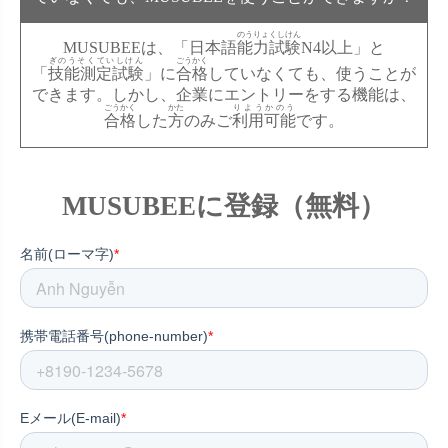
のうりょくしけん
MUSUBEEは、「日本語
能力試験
N4以上」と
ぎのうそくていしけん
ごうかく
「
技能測定試験
」に
合格
していなくても、使うことが
できます。しかし、企業にエントリーをする機能は、
ごうかく
かた
りようかのう
合格
した
方
のみご
利用可能
です。
MUSUBEEに登録（無料）