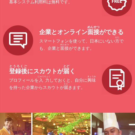
基本
システム
利用料
は
無料
です。
めんせつ
企業とオンライン
面接
ができる
かた
スマートフォンを使って、日本にいない
方
で
めんせつ
も、企業と
面接
ができます。
とうろくご
とど
登録後
にスカウトが
届
く
にゅうりょく
きょうみ
プロフィールを
入力
しておくと、自分に
興味
とど
を持った企業からスカウトが
届
きます。