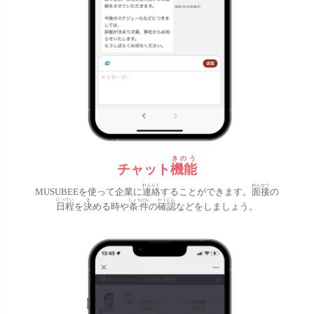
きのう
チャット
機能
れんらく
めんせつ
MUSUBEEを使って企業に
連絡
することができます。
面接
の
にってい
き
じょうけん
かくにん
日程
を
決
める時や
条件
の
確認
などをしましょう。