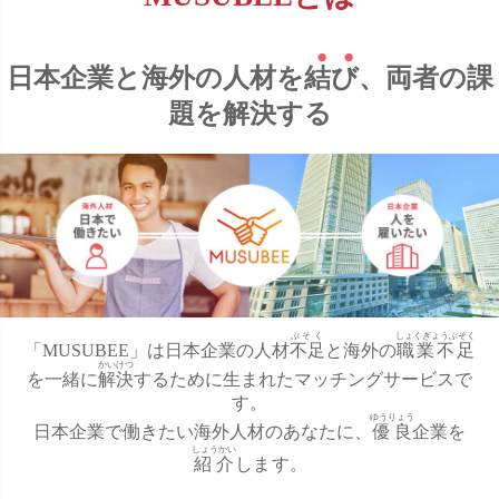
日本企業と海外の人材を
結
び
、両者の課
題を解決する
ぶそく
しょくぎょうぶそく
「MUSUBEE」は日本企業の人材
不足
と海外の
職業不足
かいけつ
を一緒に
解決
するために生まれたマッチングサービスで
す。
ゆうりょう
日本企業で働きたい海外人材のあなたに、
優良
企業を
しょうかい
紹介
します。