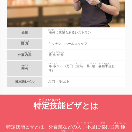
かいがい
てんぽ
企業
海外
に
店舗
もあるレストラン
しょくしゅ
職種
キッチン、ホールスタッフ
ないよう
せっきゃくぜんぱん
仕事
内容
接客全般
ねんしゅう
しょうよ
しょうきゅう
かくしゅてあて
年収
２８８万円（
賞与
、
昇給
、
各種手当
あ
きゅうよ
給与
り）
日本語レベル
JLPT：N4以上
特定技能
ビザとは
ひとでぶそく
なや
ぎょうしゅ
特定技能ビザとは、外食業などの
人手不足
に
悩
む12
業種
やと
い