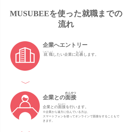
MUSUBEEを使った就職までの
流れ
企業へエントリー
しゅうしょく
おうぼ
就職
したい企業に
応募
します。
めんせつ
企業との
面接
めんせつ
企業との
面接
を行います。
※企業から遠方に住んでいる方は、
スマートフォンを使ってオンラインで面接をすることもで
きます。