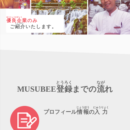
優良企業のみ
ご
紹介いた
します。
とうろく
なが
MUSUBEE
登録
までの
流
れ
じょうほう
にゅうりょく
プロフィール
情報
の
入力