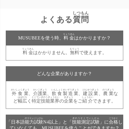
しつもん
よくある
質問
りょうきん
MUSUBEEを使う時、
料金
はかかりますか？
りょうきん
むりょう
料金
はかかりません。
無料
で使えます。
どんな企業がありますか？
がいしょくぎょう
かいごぎょう
いんしょくせいぞうぎょう
けんせつぎょう
のうぎょう
外食業
、
介護業
、
飲食製造業
、
建設業
、
農業
な
はばひろ
とくていぎのうぎょうかい
きぎょう
しょうかい
ど
幅広
く
特定技能業界
の
企業
をご
紹介
できます。
のうりょくしけん
ぎのうそくていしけん
ごうかく
「日本語
能力試験
N4以上」と「
技能測定試験
」に
合格
し
ていなくても、MUSUBEEを使うことができますか？