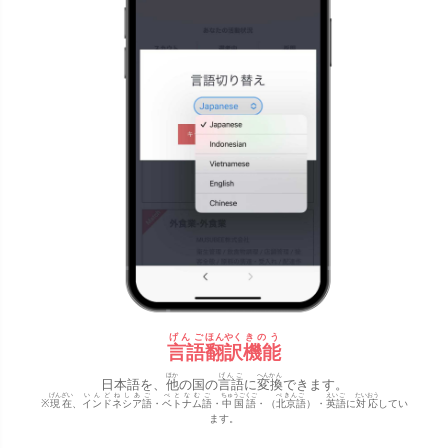
げんご
ほんやく
きのう
言語
翻訳
機能
ほか
げんご
へんかん
日本語を、
他
の国の
言語
に
変換
できます。
げんざい
いんどねしあご
べとなむご
ちゅうごくご
ぺきんご
えいご
たいおう
※
現在
、
インドネシア語
・
ベトナム語
・
中国語
・（
北京語
）・
英語
に
対応
してい
ます。