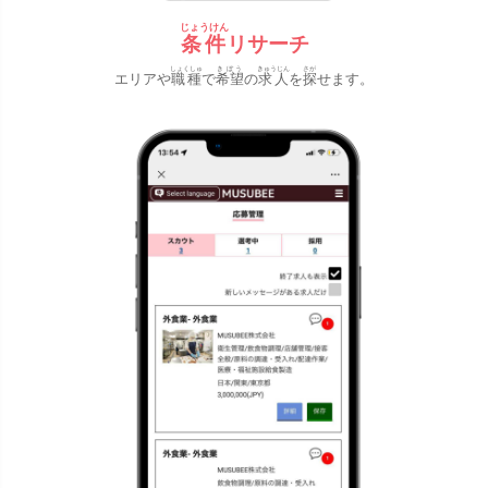
じょうけん
条件
リサーチ
しょくしゅ
きぼう
きゅうじん
さが
エリアや
職種
で
希望
の
求人
を
探
せます。