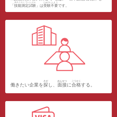
ぎのうそくていしけん
じゅけん
ふよう
「
技能測定試験
」は
受験
不要
です。
さが
めんせつ
ごうかく
働きたい企業を
探
し、
面接
に
合格
する。