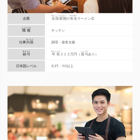
ぜんこくてんかい
ゆうめい
企業
全国展開
の
有名
ラーメン店
しょくしゅ
職種
キッチン
ないよう
仕事
内容
調理・接客全般
きゅうよ
ねんしゅう
しょうよ
給与
年収
３１２万円（
賞与
あり）
日本語レベル
JLPT：N3以上