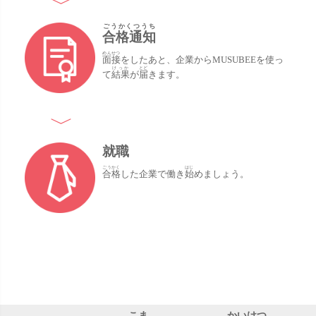
ごうかくつうち
合格通知
めんせつ
面接
をしたあと、企業からMUSUBEEを使っ
けっか
とど
て
結果
が
届
きます。
就職
ごうかく
はじ
合格
した企業で働き
始
めましょう。
こま
かいけつ