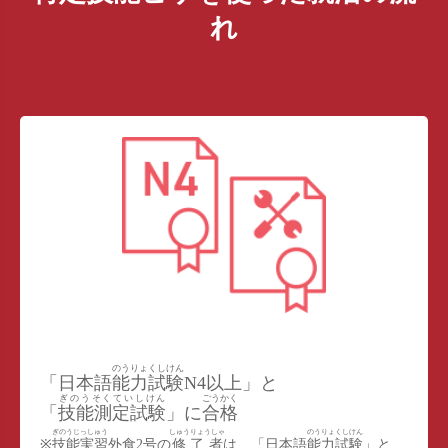
れ
のうりょくしけん
「日本語
能力試験
N4以上」と
ぎのうそくていしけん
ごうかく
「
技能測定試験
」に
合格
ぎのうじっしゅう
しゅうりょうしゃ
のうりょくしけん
※
技能実習
外食2号の
修了者
は、「日本語
能力試験
」と