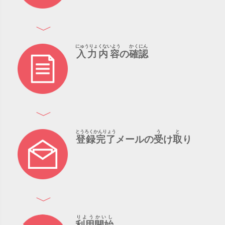
にゅうりょくないよう
かくにん
入力内容
の
確認
とうろくかんりょう
う
と
登録完了
メールの
受
け
取
り
りようかいし
利用開始